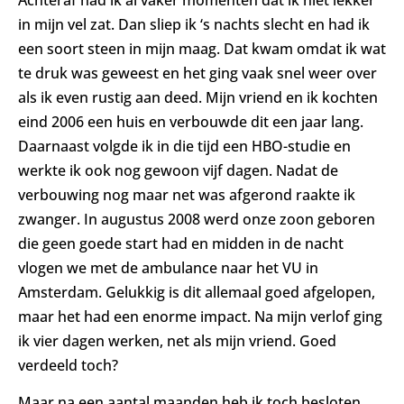
Achteraf had ik al vaker momenten dat ik niet lekker
in mijn vel zat. Dan sliep ik ‘s nachts slecht en had ik
een soort steen in mijn maag. Dat kwam omdat ik wat
te druk was geweest en het ging vaak snel weer over
als ik even rustig aan deed. Mijn vriend en ik kochten
eind 2006 een huis en verbouwde dit een jaar lang.
Daarnaast volgde ik in die tijd een HBO-studie en
werkte ik ook nog gewoon vijf dagen. Nadat de
verbouwing nog maar net was afgerond raakte ik
zwanger. In augustus 2008 werd onze zoon geboren
die geen goede start had en midden in de nacht
vlogen we met de ambulance naar het VU in
Amsterdam. Gelukkig is dit allemaal goed afgelopen,
maar het had een enorme impact. Na mijn verlof ging
ik vier dagen werken, net als mijn vriend. Goed
verdeeld toch?
Maar na een aantal maanden heb ik toch besloten