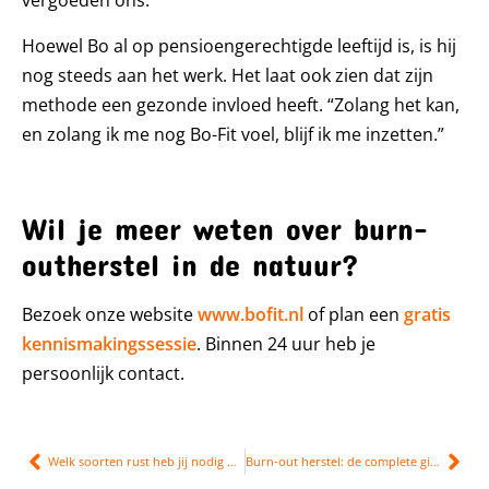
vergoeden ons.”
Hoewel Bo al op pensioengerechtigde leeftijd is, is hij
nog steeds aan het werk. Het laat ook zien dat zijn
methode een gezonde invloed heeft. “Zolang het kan,
en zolang ik me nog Bo-Fit voel, blijf ik me inzetten.”
Wil je meer weten over burn-
outherstel in de natuur?
Bezoek onze website
www.bofit.nl
of plan een
gratis
kennismakingssessie
. Binnen 24 uur heb je
persoonlijk contact.
Welk soorten rust heb jij nodig deze zomer?
Burn-out herstel: de complete gids van uitval tot duurzaam herstel