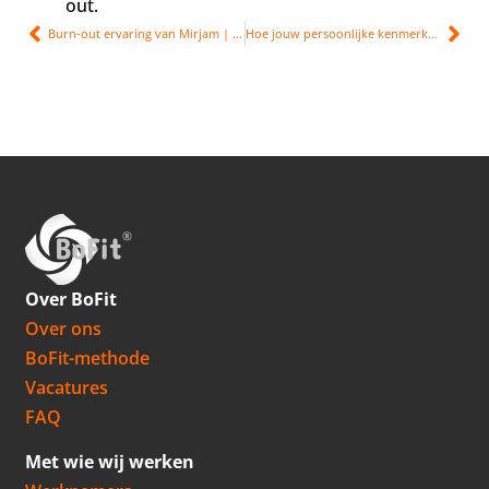
out.
Burn-out ervaring van Mirjam | overbelasting en teleurstelling
Hoe jouw persoonlijke kenmerken naar een burn-out leiden
Over BoFit
Over ons
BoFit-methode
Vacatures
FAQ
Met wie wij werken