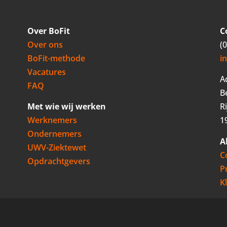
Over BoFit
C
Over ons
(
BoFit-methode
i
Vacatures
A
FAQ
B
Met wie wij werken
R
Werknemers
1
Ondernemers
A
UWV-Ziektewet
C
Opdrachtgevers
P
K