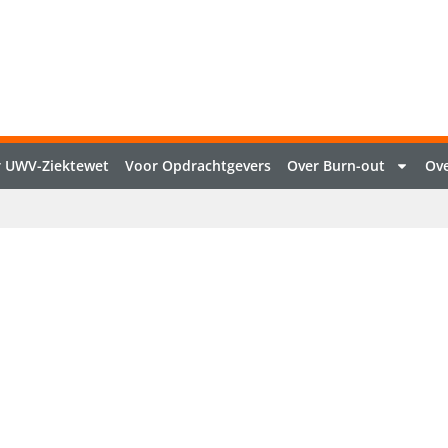
 UWV-Ziektewet
Voor Opdrachtgevers
Over Burn-out
Ove
l