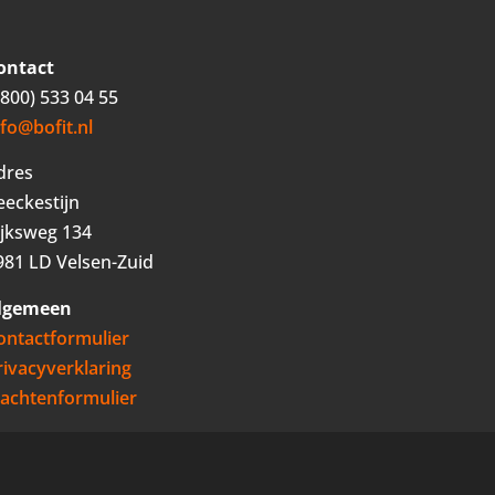
ontact
0800) 533 04 55
nfo@bofit.nl
dres
eeckestijn
ijksweg 134
981 LD Velsen-Zuid
lgemeen
ontactformulier
rivacyverklaring
lachtenformulier