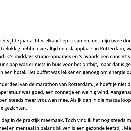
het vijfde jaar achter elkaar liep ik samen met mijn twee 
r. Gelukkig hebben we altijd een slaapplaats in Rotterdam, 
had ik ’s middags studio-opnames en ‘s avonds een concert
r slaap was er niets in huis voor het ontbijt, maar dat is 
an een hotel. Het buffet was lekker en genoeg om energie o
erdeel van de marathon van Rotterdam. Je hoeft je niet d
emperatuur was goed, een zonnetje en weinig wind. Aangena
en steeds meer vrouwen mee. Als ik dan in die massa loop d
je gezichten.
ke dag in de praktijk meemaak. Toch vind ik het nog steeds
neel en mentaal in balans blijven is een gezonde leefstijl. 