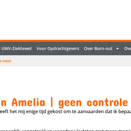
 UWV-Ziektewet
Voor Opdrachtgevers
Over Burn-out
Ove
le meer
an Amelia | geen controle
eeft het mij enige tijd gekost om te aanvaarden dat ik bep