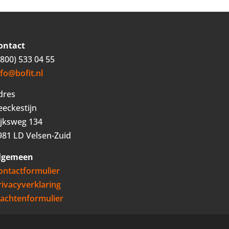
ontact
0800) 533 04 55
nfo@bofit.nl
dres
eeckestijn
ijksweg 134
981 LD Velsen-Zuid
lgemeen
ontactformulier
rivacyverklaring
lachtenformulier