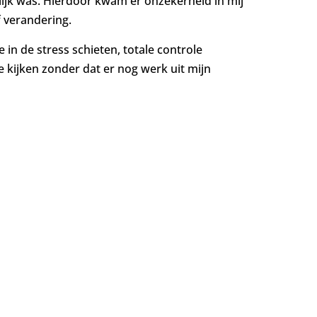
ijk was. Hierdoor kwam er onzekerheid in mij
f verandering.
 in de stress schieten, totale controle
e kijken zonder dat er nog werk uit mijn