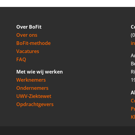
Over BoFit
C
Over ons
(
BoFit-methode
i
Vacatures
A
FAQ
B
Met wie wij werken
R
Werknemers
1
Ondernemers
A
UWV-Ziektewet
C
Opdrachtgevers
P
K