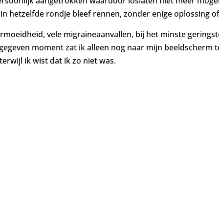
ersoonlijk aangetrokken waardoor loslaten niet meer mogel
in hetzelfde rondje bleef rennen, zonder enige oplossing o
moeidheid, vele migraineaanvallen, bij het minste geringste
n gegeven moment zat ik alleen nog naar mijn beeldscherm t
wijl ik wist dat ik zo niet was.