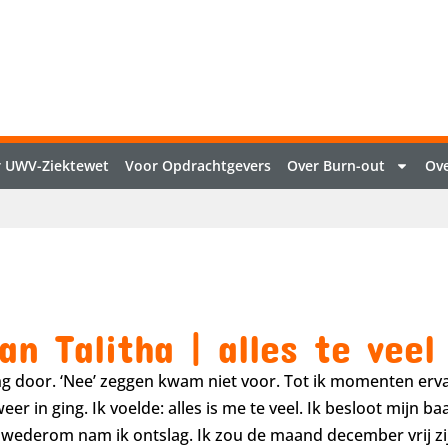
 UWV-Ziektewet
Voor Opdrachtgevers
Over Burn-out
Ove
an Talitha | alles te veel
g door. ‘Nee’ zeggen kwam niet voor. Tot ik momenten ervaa
r in ging. Ik voelde: alles is me te veel. Ik besloot mijn ba
 wederom nam ik ontslag. Ik zou de maand december vrij zij