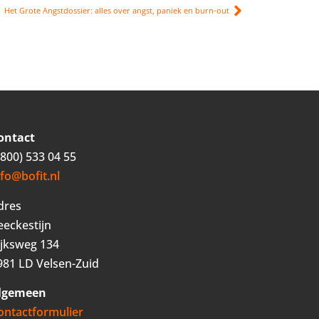
Het Grote Angstdossier: alles over angst, paniek en burn-out
ontact
0800) 533 04 55
nfo@bofit.nl
dres
eeckestijn
ijksweg 134
981 LD Velsen-Zuid
lgemeen
ontactformulier