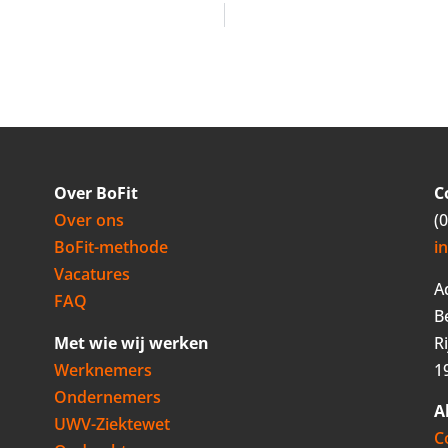
Over BoFit
C
Over ons
(
BoFit-methode
i
Vacatures
A
FAQ
B
Met wie wij werken
R
Werknemers
1
Ondernemers
A
UWV-Ziektewet
C