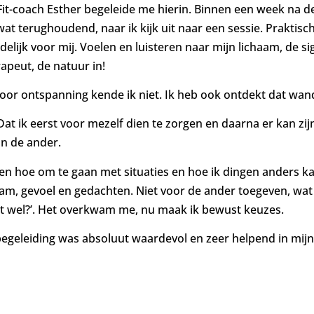
t-coach Esther begeleide me hierin. Binnen een week na de
t terughoudend, naar ik kijk uit naar een sessie. Praktisc
elijk voor mij. Voelen en luisteren naar mijn lichaam, de si
apeut, de natuur in!
oor ontspanning kende ik niet. Ik heb ook ontdekt dat wan
Dat ik eerst voor mezelf dien te zorgen en daarna er kan z
an de ander.
gen hoe om te gaan met situaties en hoe ik dingen anders k
aam, gevoel en gedachten. Niet voor de ander toegeven, wat 
 dit wel?’. Het overkwam me, nu maak ik bewust keuzes.
 begeleiding was absoluut waardevol en zeer helpend in mijn