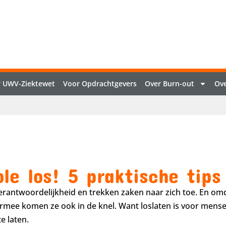
 UWV-Ziektewet
Voor Opdrachtgevers
Over Burn-out
Ove
ole los! 5 praktische tips
rantwoordelijkheid en trekken zaken naar zich toe. En om
iermee komen ze ook in de knel. Want loslaten is voor mens
e laten.