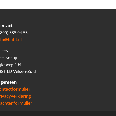
ontact
0800) 533 04 55
nfo@bofit.nl
dres
eeckestijn
ijksweg 134
981 LD Velsen-Zuid
lgemeen
ontactformulier
rivacyverklaring
lachtenformulier