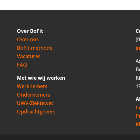
Over BoFit
C
Over ons
(
BoFit-methode
i
Vacatures
A
FAQ
B
Met wie wij werken
R
Werknemers
1
Ondernemers
A
UWV-Ziektewet
C
Opdrachtgevers
P
K