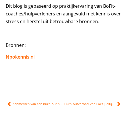
Dit blog is gebaseerd op praktijkervaring van BoFit-
coaches/hulpverleners en aangevuld met kennis over
stress en herstel uit betrouwbare bronnen.
Bronnen:
Npokennis.nl
Kenmerken van een burn-out herkennen? Checklist & uitleg
Burn-outverhaal van Loes | altijd maar doorgaan