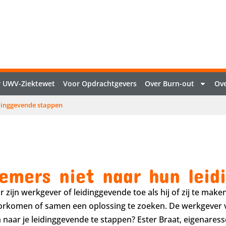
 UWV-Ziektewet
Voor Opdrachtgevers
Over Burn-out
Ove
dinggevende stappen
mers niet naar hun leid
ijn werkgever of leidinggevende toe als hij of zij te maken
oorkomen of samen een oplossing te zoeken. De werkgever v
 naar je leidinggevende te stappen? Ester Braat, eigenares