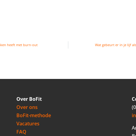
maken heeft met burn-out
Wat gebeurt er in je lijf 
Over BoFit
C
Over ons
(
BoFit-methode
i
Vacatures
A
FAQ