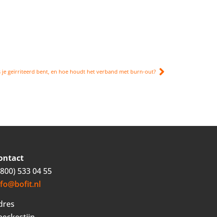
als je geïrriteerd bent, en hoe houdt het verband met burn-out?
ontact
0800) 533 04 55
nfo@bofit.nl
dres