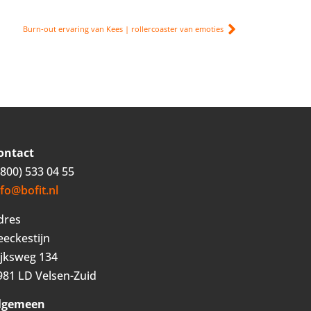
Burn-out ervaring van Kees | rollercoaster van emoties
ontact
0800) 533 04 55
nfo@bofit.nl
dres
eeckestijn
ijksweg 134
981 LD Velsen-Zuid
lgemeen