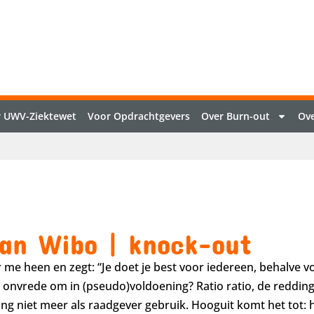
 UWV-Ziektewet
Voor Opdrachtgevers
Over Burn-out
Ove
van Wibo | knock-out
me heen en zegt: “Je doet je best voor iedereen, behalve vo
de onvrede om in (pseudo)voldoening? Ratio ratio, de reddin
lang niet meer als raadgever gebruik. Hooguit komt het tot: 