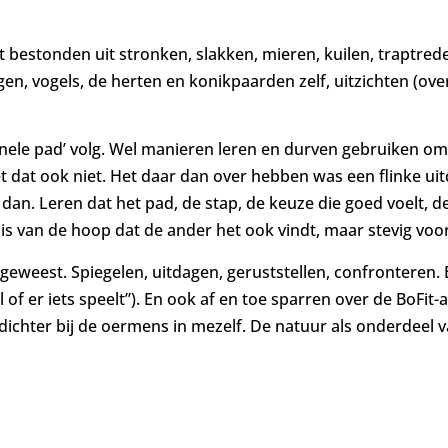
t bestonden uit stronken, slakken, mieren, kuilen, traptre
gen, vogels, de herten en konikpaarden zelf, uitzichten (ov
ionele pad’ volg. Wel manieren leren en durven gebruiken o
het dat ook niet. Het daar dan over hebben was een flinke uit
 dan. Leren dat het pad, de stap, de keuze die goed voelt, de
is van de hoop dat de ander het ook vindt, maar stevig voo
g geweest. Spiegelen, uitdagen, geruststellen, confronteren.
k al of er iets speelt”). En ook af en toe sparren over de BoF
, dichter bij de oermens in mezelf. De natuur als onderdeel 