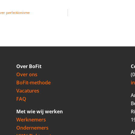
over perfectionisme
Over BoFit
C
Over ons
(
BoFit-methode
i
Vacatures
A
FAQ
B
Met wie wij werken
R
Werknemers
1
Ondernemers
A