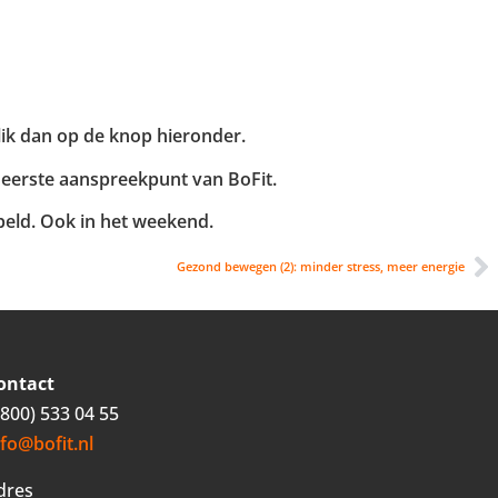
lik dan op de knop hieronder.
 eerste aanspreekpunt van BoFit.
ebeld. Ook in het weekend.
Gezond bewegen (2): minder stress, meer energie
ontact
0800) 533 04 55
nfo@bofit.nl
dres