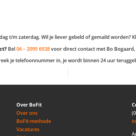
dag t/m zaterdag. Wil je liever gebeld of gemaild worden? K
ct?
Bel
06 – 2095 6938
voor direct contact met Bo Bogaard,
Spreek je telefoonnummer in, je wordt binnen 24 uur terugg
Over BoFit
C
Over ons
(
BoFit-methode
i
Vacatures
A