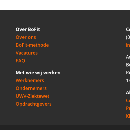
Over BoFit
C
Over ons
(
BoFit-methode
i
Vacatures
A
FAQ
B
Met wie wij werken
R
Werknemers
1
Ondernemers
A
UWV-Ziektewet
C
Opdrachtgevers
P
K