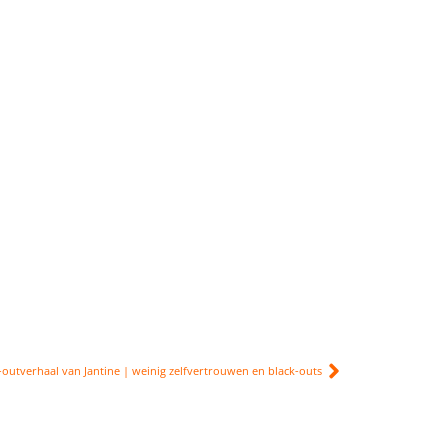
outverhaal van Jantine | weinig zelfvertrouwen en black-outs