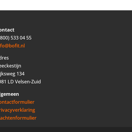
ontact
0800) 533 04 55
nfo@bofit.nl
dres
eeckestijn
ijksweg 134
981 LD Velsen-Zuid
lgemeen
ontactformulier
rivacyverklaring
lachtenformulier