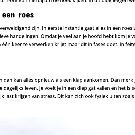
urn-out kan hierbij om de hoek kijken. In dit blog leggen w
n een roes
rweldigend zijn. In eerste instantie gaat alles in een roes
ieve handelingen. Omdat je veel aan je hoofd hebt kom je vaa
in één keer te verwerken krijgt maar dit in fases doet. In feit
n dan kan alles opnieuw als een klap aankomen. Dan merk je 
dagelijks leven. Je voelt je in een diep gat vallen en het 
 last krijgen van stress. Dit kan zich ook fysiek uiten zoal