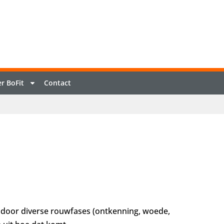
r BoFit
Contact
 je door diverse rouwfases (ontkenning, woede,