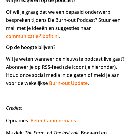
Wil je reageren op de podcast?
Of wil je graag dat we een bepaald onderwerp
bespreken tijdens De Burn-out Podcast? Stuur een
mail met je ideeën en suggesties naar
communicatie@bofit.nl
.
Op de hoogte blijven?
Wil je weten wanneer de nieuwste podcast live gaat?
Abonneer je op RSS-feed (zie icoontje hieronder).
Houd onze social media in de gaten of meld je aan
voor de wekelijkse
Burn-out Update
.
Credits:
Opnames:
Peter Cammermans
Muziek:
The Farm,
cd
The last call
, Bogaard en