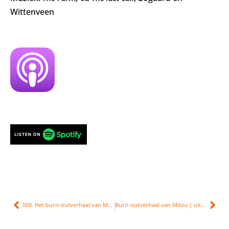
Wittenveen
003. Het burn-outverhaal van Monique
Burn-outverhaal van Milou | uit mijn hoofd