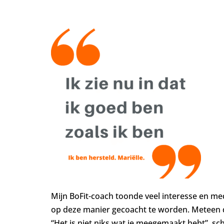
Mijn BoFit-coach toonde veel interesse en me
op deze manier gecoacht te worden. Meteen d
“Het is niet niks wat je meegemaakt hebt”, sc