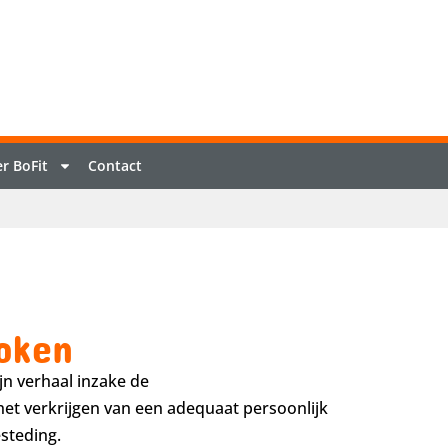
r BoFit
Contact
roken
jn verhaal inzake de
het verkrijgen van een adequaat persoonlijk
steding.