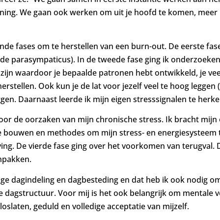
ining. We gaan ook werken om uit je hoofd te komen, meer 
lende fases om te herstellen van een burn-out. De eerste fas
n de parasympaticus). In de tweede fase ging ik onderzoeke
ijn waardoor je bepaalde patronen hebt ontwikkeld, je veel
herstellen. Ook kun je de lat voor jezelf veel te hoog legge
gen. Daarnaast leerde ik mijn eigen stresssignalen te herk
oor de oorzaken van mijn chronische stress. Ik bracht mijn
te bouwen en methodes om mijn stress- en energiesysteem t
ng. De vierde fase ging over het voorkomen van terugval. D
anpakken.
tige dagindeling en dagbesteding en dat heb ik ook nodig om
te dagstructuur. Voor mij is het ook belangrijk om mentale 
oslaten, geduld en volledige acceptatie van mijzelf.