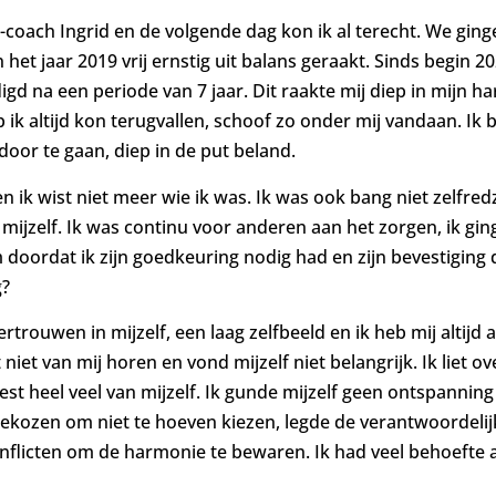
t-coach Ingrid en de volgende dag kon ik al terecht. We gin
n het jaar 2019 vrij ernstig uit balans geraakt. Sinds begin
gd na een periode van 7 jaar. Dit raakte mij diep in mijn har
ik altijd kon terugvallen, schoof zo onder mij vandaan. Ik b
or te gaan, diep in de put beland.
n ik wist niet meer wie ik was. Ik was ook bang niet zelfr
mijzelf. Ik was continu voor anderen aan het zorgen, ik ging
doordat ik zijn goedkeuring nodig had en zijn bevestiging d
g?
trouwen in mijzelf, een laag zelfbeeld en ik heb mij altijd
t niet van mij horen en vond mijzelf niet belangrijk. Ik liet 
oest heel veel van mijzelf. Ik gunde mijzelf geen ontspanning
gekozen om niet te hoeven kiezen, legde de verantwoordelijk
conflicten om de harmonie te bewaren. Ik had veel behoefte 