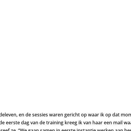
deleven, en de sessies waren gericht op waar ik op dat mom
e eerste dag van de training kreeg ik van haar een mail w
hreef ze. “We gaan samen in eerste instantie werken aan he