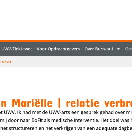
 UWV-Ziektewet
Voor Opdrachtgevers
Over Burn-out
Ove
broken
n Mariëlle | relatie verb
 het UWV. Ik had met de UWV-arts een gesprek gehad over mi
mij door naar BoFit als medische interventie. Het doel was 
j het structureren en het verkrijgen van een adequate dagbe