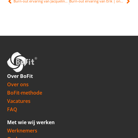
Burn-out ervaring van Jacqueline | herstel na kanker
Burn-out ervaring van Erik | ondernemer en overmatig piekeren
Over BoFit
Over ons
BoFit-methode
Vacatures
FAQ
Met wie wij werken
Werknemers