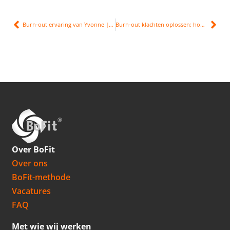
Burn-out ervaring van Yvonne | voor de tweede keer burn-out
Burn-out klachten oplossen: hoe doe je dat?
Over BoFit
Over ons
BoFit-methode
Vacatures
FAQ
Met wie wij werken