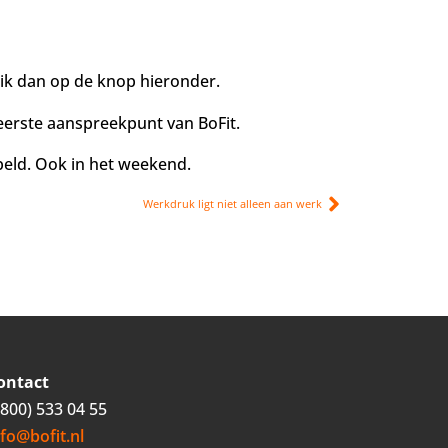
lik dan op de knop hieronder.
eerste aanspreekpunt van BoFit.
ebeld. Ook in het weekend.
Werkdruk ligt niet alleen aan werk
ontact
0800) 533 04 55
nfo@bofit.nl