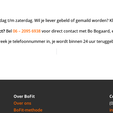
dag t/m zaterdag. Wil je liever gebeld of gemaild worden? K
ct?
Bel
06 – 2095 6938
voor direct contact met Bo Bogaard, 
Spreek je telefoonnummer in, je wordt binnen 24 uur terugg
Over BoFit
C
Over ons
(
BoFit-methode
i