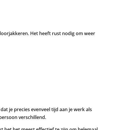
r doorjakkeren. Het heeft rust nodig om weer
 dat je precies evenveel tijd aan je werk als
 persoon verschillend.
t het het meest effectief te zijn om helemaal