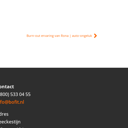
Burn-out ervaring van Rona | auto-ongeluk
ontact
0800) 533 04 55
nfo@bofit.nl
dres
eeckestijn