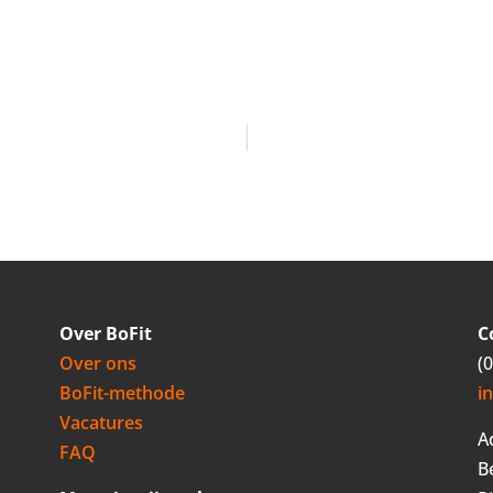
Over BoFit
C
Over ons
(
BoFit-methode
i
Vacatures
A
FAQ
B