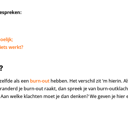
bespreken:
elijk;
iets werkt?
?
zelfde als een
burn-out
hebben. Het verschil zit ‘m hierin. 
eranderd je burn-out raakt, dan spreek je van burn-outklacht
t. Aan welke klachten moet je dan denken? We geven je hier e